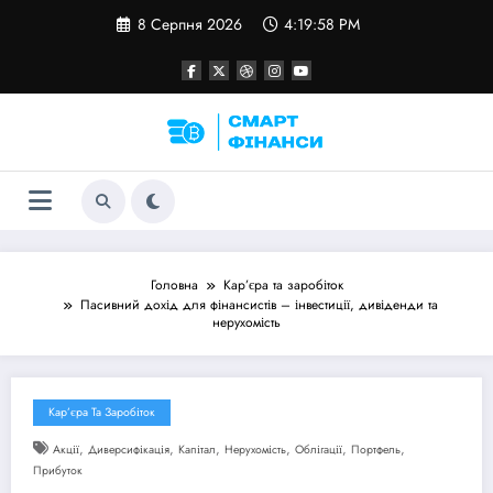
Перейти
8 Серпня 2026
4:19:58 PM
до
контенту
Головна
Кар’єра та заробіток
Пасивний дохід для фінансистів – інвестиції, дивіденди та
нерухомість
Кар’єра Та Заробіток
,
,
,
,
,
,
Акції
Диверсифікація
Капітал
Нерухомість
Облігації
Портфель
Прибуток