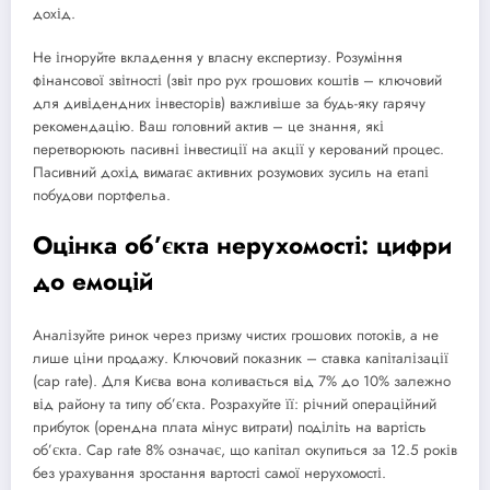
дохід.
Не ігноруйте вкладення у власну експертизу. Розуміння
фінансової звітності (звіт про рух грошових коштів – ключовий
для дивідендних інвесторів) важливіше за будь-яку гарячу
рекомендацію. Ваш головний актив – це знання, які
перетворюють пасивні інвестиції на акції у керований процес.
Пасивний дохід вимагає активних розумових зусиль на етапі
побудови портфельа.
Оцінка об’єкта нерухомості: цифри
до емоцій
Аналізуйте ринок через призму чистих грошових потоків, а не
лише ціни продажу. Ключовий показник – ставка капіталізації
(cap rate). Для Києва вона коливається від 7% до 10% залежно
від району та типу об’єкта. Розрахуйте її: річний операційний
прибуток (орендна плата мінус витрати) поділіть на вартість
об’єкта. Cap rate 8% означає, що капітал окупиться за 12.5 років
без урахування зростання вартості самої нерухомості.