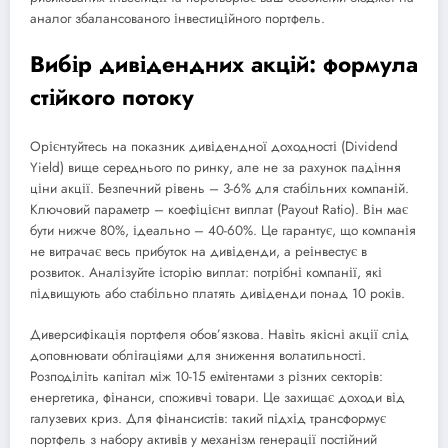
аналог збалансованого інвестиційного портфель.
Вибір дивідендних акцій: формула
стійкого потоку
Орієнтуйтесь на показник дивідендної доходності (Dividend
Yield) вище середнього по ринку, але не за рахунок падіння
ціни акції. Безпечний рівень – 3-6% для стабільних компаній.
Ключовий параметр – коефіцієнт виплат (Payout Ratio). Він має
бути нижче 80%, ідеально – 40-60%. Це гарантує, що компанія
не витрачає весь прибуток на дивіденди, а реінвестує в
розвиток. Аналізуйте історію виплат: потрібні компанії, які
підвищують або стабільно платять дивіденди понад 10 років.
Диверсифікація портфеля обов’язкова. Навіть якісні акції слід
доповнювати облігаціями для зниження волатильності.
Розподіліть капітал між 10-15 емітентами з різних секторів:
енергетика, фінанси, споживчі товари. Це захищає доходи від
галузевих криз. Для фінансистів: такий підхід трансформує
портфель з набору активів у механізм генерації постійний