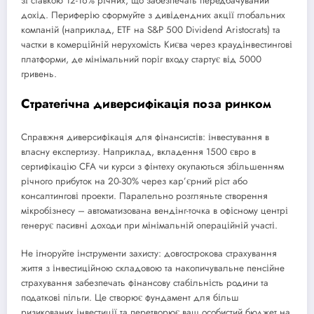
зі ставкою 12-16% річних, що забезпечать передбачуваний
дохід. Периферію сформуйте з дивідендних акції глобальних
компаній (наприклад, ETF на S&P 500 Dividend Aristocrats) та
частки в комерційній нерухомість Києва через краудінвестингові
платформи, де мінімальний поріг входу стартує від 5000
гривень.
Стратегічна диверсифікація поза ринком
Справжня диверсифікація для фінансистів: інвестування в
власну експертизу. Наприклад, вкладення 1500 євро в
сертифікацію CFA чи курси з фінтеху окупаються збільшенням
річного прибуток на 20-30% через кар’єрний ріст або
консалтингові проекти. Паралельно розгляньте створення
мікробізнесу – автоматизована вендінг-точка в офісному центрі
генерує пасивні доходи при мінімальній операційній участі.
Не ігноруйте інструменти захисту: довгострокова страхування
життя з інвестиційною складовою та накопичувальне пенсійне
страхування забезпечать фінансову стабільність родини та
податкові пільги. Це створює фундамент для більш
ризикованих інвестиції та перетворює ваш особистий бюджет на