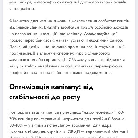
менших сум, диверсифікуючи пасивні доходи за типами активів
та географією.
Фінансова дисципліна вимагає відокремлення особистих коштів
від інвестиційних. Виділіть щомісяця 15-20% особистих доходів
на поповнення інвестиційного капіталу. Автоматизуйте цей
процес через банківські накази, усуваючи емоційний фактор.
Пасивний дохід – це не лише про фінансові інструменти, а й
про інвестиції в власну експертизу: курс з фінансового
моделювання або сертифікація CFA можуть значно підвищити
вашу здатність аналізувати та обирати активи, перетворюючи
професійні знання на стабільні пасивні надходження.
Оптимізація капіталу: від
стабільності до росту
Розподіліть ваш капітал за принципом “ядро-периферія”: 60-
70% коштів у консервативні інструменти для постійний бази, а
30-40% – у активи з потенціалом зростання. Для ядра
ідеально підходять українські ОВДП та корпоративні облігації