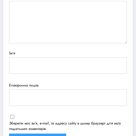
Ім'я
Електронна пошта
Зберегти моє ім'я, e-mail, та адресу сайту в цьому браузері для моїх
подальших коментарів.