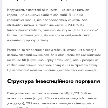
Нерухомість в портфелі фінансиста – це актив з низькою
кореляцією з ринками акцій та облігацій. Її ціна не
коливається щодня, що дає психологічну стійкість. Але
ліквідність низька. Оптимальна частка – 20-40% від
інвестиційного капіталу, залежно від віку та цілей. Це створює
баланс: постійний дохід від оренди та дивідендів плюс
потенціал приросту капіталу.
Розглядайте вкладення в нерухомість як створення бізнесу з
певним операційним циклом. Ваш фінансовий звіт має включати
не тільки IRR (внутрішню норму доходності), але й резерви на
капітальний ремонт, податкове планування та стратегію екзиту.
Це перетворює актив на системне джерело пасивних доходів.
Структура інвестиційного портфеля
Розподіліть ваш капітал за принципом 50/30/20: 50% на
активи зростання (акції), 30% на постійний дохід (облігації та
дивіденди), 20% на альтернативні вкладення (нерухомість