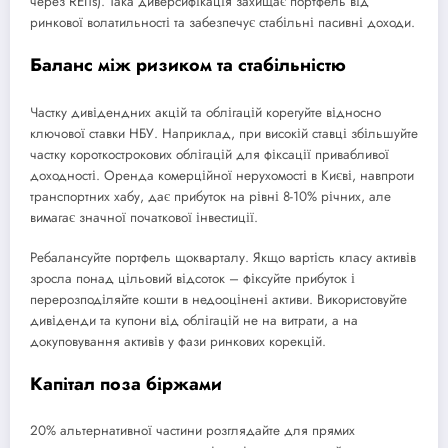
через REITs). Така диверсифікація захищає портфель від
ринкової волатильності та забезпечує стабільні пасивні доходи.
Баланс між ризиком та стабільністю
Частку дивідендних акцій та облігацій корегуйте відносно
ключової ставки НБУ. Наприклад, при високій ставці збільшуйте
частку короткострокових облігацій для фіксації привабливої
доходності. Оренда комерційної нерухомості в Києві, навпроти
транспортних хабу, дає прибуток на рівні 8-10% річних, але
вимагає значної початкової інвестиції.
Ребалансуйте портфель щокварталу. Якщо вартість класу активів
зросла понад цільовий відсоток – фіксуйте прибуток і
перерозподіляйте кошти в недооцінені активи. Використовуйте
дивіденди та купони від облігацій не на витрати, а на
докуповування активів у фази ринкових корекцій.
Капітал поза біржами
20% альтернативної частини розглядайте для прямих