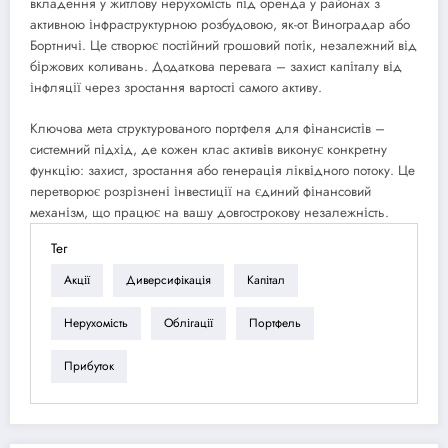
вкладення у житлову нерухомість під оренда у районах з
активною інфраструктурною розбудовою, як-от Виноградар або
Бортничі. Це створює постійний грошовий потік, незалежний від
біржових коливань. Додаткова перевага – захист капіталу від
інфляції через зростання вартості самого активу.
Ключова мета структурованого портфеля для фінансистів –
системний підхід, де кожен клас активів виконує конкретну
функцію: захист, зростання або генерація ліквідного потоку. Це
перетворює розрізнені інвестиції на єдиний фінансовий
механізм, що працює на вашу довгострокову незалежність.
Тег
Акції
Диверсифікація
Капітал
Нерухомість
Облігації
Портфель
Прибуток