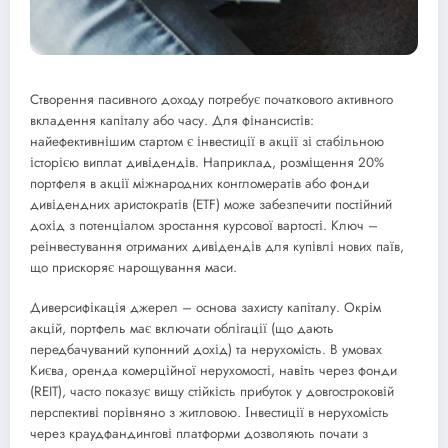
Створення пасивного доходу потребує початкового активного
вкладення капіталу або часу. Для фінансистів:
найефективнішим стартом є інвестиції в акції зі стабільною
історією виплат дивідендів. Наприклад, розміщення 20%
портфеля в акції міжнародних конгломератів або фонди
дивідендних аристократів (ETF) може забезпечити постійний
дохід з потенціалом зростання курсової вартості. Ключ –
реінвестування отриманих дивідендів для купівлі нових паїв,
що прискоряє нарощування маси.
Диверсифікація джерел – основа захисту капіталу. Окрім
акцій, портфель має включати облігації (що дають
передбачуваний купонний дохід) та нерухомість. В умовах
Києва, оренда комерційної нерухомості, навіть через фонди
(REIT), часто показує вищу стійкість прибуток у довгостроковій
перспективі порівняно з житловою. Інвестиції в нерухомість
через краудфандингові платформи дозволяють почати з