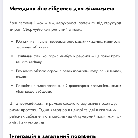
Методика due diligence для фінансиста
Ваш пасивний дохід від нерухомості залежить від структури
витрат. Сформуйте контрольний список:
Юридична чистота: перевірка реєстраційних даних, наявності
заставних обтяжень.
Технічний стан: кошторис майбутніх ремонтів – це прямі втрати
вашого капіталу.
Економіка об’єкта: середня заповнюваність, комунальні тарифи,
податки.
Локація: не лише престиж, а й транспортна доступність, плани
міста щодо забудови.
Ця диверсифікація в рамках самого класу активів зменшує
ризик простою. Одна квартира в центрі та дві в спальних
районах забезпечують стабільніший сумарний потік, ніж три
елітні апартаменти.
Інтеграція в загальний портфель