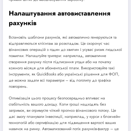
Налаштування автовиставлення
рахунків
Встановіть шаблони рахунків, які автоматично генеруються та
відправляються клієнтам за розкладом. Це скорочує час
фінансових операцій з годин до хвилин і усуває ризик людської
помилки. Налаштуйте тригери: наприклад, автоматичне
створення рахунку після підписання угоди або на початку
кожного місяця для абонентської плати. Використовуйте такі
інструменти, як QuickBooks або українські рішення для ФОП,
де можна задати всі параметри – від логотипу до графіка
повторень.
Оптимізація цього процесу безпосередньо впливає на
стабільність вашого доходу. Коли гроші надходять без
затримок, ви отримуєте чіткий прогноз фінансового потоку. Це
дає змогу планувати інвестиції, наприклад, у курси з блокчейн-
технологій або сертифікацію для підвищення вартості ваших
навичок на ринку. Автоматизований потік рахунків-фактур – це