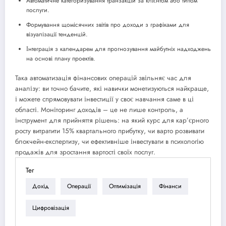
Автоматичне категоризування транзакцій за клієнтом або типом
послуги.
Формування щомісячних звітів про доходи з графіками для
візуалізації тенденцій.
Інтеграція з календарем для прогнозування майбутніх надходжень
на основі плану проектів.
Така автоматизація фінансових операцій звільняє час для
аналізу: ви точно бачите, які навички монетизуються найкраще,
і можете спрямовувати інвестиції у своє навчання саме в ці
області. Моніторинг доходів – це не лише контроль, а
інструмент для прийняття рішень: на який курс для кар’єрного
росту витратити 15% квартального прибутку, чи варто розвивати
блокчейн-експертизу, чи ефективніше інвестувати в психологію
продажів для зростання вартості своїх послуг.
Тег
Дохід
Операції
Оптимізація
Фінанси
Цифровізація