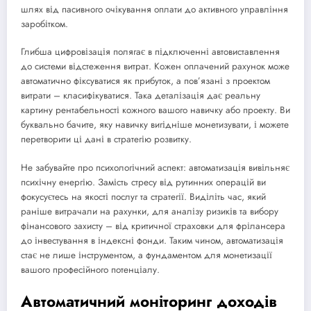
шлях від пасивного очікування оплати до активного управління
заробітком.
Глибша цифровізація полягає в підключенні автовиставлення
до системи відстеження витрат. Кожен оплачений рахунок може
автоматично фіксуватися як прибуток, а пов’язані з проектом
витрати – класифікуватися. Така деталізація дає реальну
картину рентабельності кожного вашого навичку або проекту. Ви
буквально бачите, яку навичку вигідніше монетизувати, і можете
перетворити ці дані в стратегію розвитку.
Не забувайте про психологічний аспект: автоматизація вивільняє
психічну енергію. Замість стресу від рутинних операцій ви
фокусуєтесь на якості послуг та стратегії. Виділіть час, який
раніше витрачали на рахунки, для аналізу ризиків та вибору
фінансового захисту – від критичної страховки для фрілансера
до інвестування в індексні фонди. Таким чином, автоматизація
стає не лише інструментом, а фундаментом для монетизації
вашого професійного потенціалу.
Автоматичний моніторинг доходів