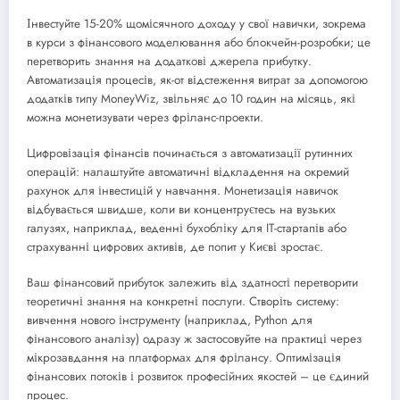
Інвестуйте 15-20% щомісячного доходу у свої навички, зокрема
в курси з фінансового моделювання або блокчейн-розробки; це
перетворить знання на додаткові джерела прибутку.
Автоматизація процесів, як-от відстеження витрат за допомогою
додатків типу MoneyWiz, звільняє до 10 годин на місяць, які
можна монетизувати через фріланс-проекти.
Цифровізація фінансів починається з автоматизації рутинних
операцій: налаштуйте автоматичні відкладення на окремий
рахунок для інвестицій у навчання. Монетизація навичок
відбувається швидше, коли ви концентруєтесь на вузьких
галузях, наприклад, веденні бухобліку для IT-стартапів або
страхуванні цифрових активів, де попит у Києві зростає.
Ваш фінансовий прибуток залежить від здатності перетворити
теоретичні знання на конкретні послуги. Створіть систему:
вивчення нового інструменту (наприклад, Python для
фінансового аналізу) одразу ж застосовуйте на практиці через
мікрозавдання на платформах для фрілансу. Оптимізація
фінансових потоків і розвиток професійних якостей – це єдиний
процес.