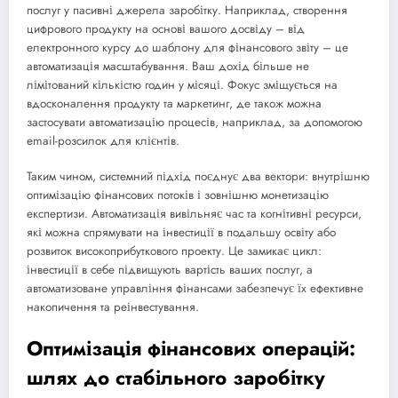
послуг у пасивні джерела заробітку. Наприклад, створення
цифрового продукту на основі вашого досвіду – від
електронного курсу до шаблону для фінансового звіту – це
автоматизація масштабування. Ваш дохід більше не
лімітований кількістю годин у місяці. Фокус зміщується на
вдосконалення продукту та маркетинг, де також можна
застосувати автоматизацію процесів, наприклад, за допомогою
email-розсилок для клієнтів.
Таким чином, системний підхід поєднує два вектори: внутрішню
оптимізацію фінансових потоків і зовнішню монетизацію
експертизи. Автоматизація вивільняє час та когнітивні ресурси,
які можна спрямувати на інвестиції в подальшу освіту або
розвиток високоприбуткового проекту. Це замикає цикл:
інвестиції в себе підвищують вартість ваших послуг, а
автоматизоване управління фінансами забезпечує їх ефективне
накопичення та реінвестування.
Оптимізація фінансових операцій:
шлях до стабільного заробітку