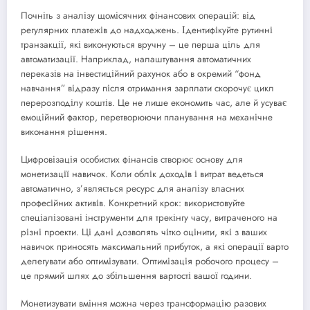
Почніть з аналізу щомісячних фінансових операцій: від
регулярних платежів до надходжень. Ідентифікуйте рутинні
транзакції, які виконуються вручну – це перша ціль для
автоматизації. Наприклад, налаштування автоматичних
переказів на інвестиційний рахунок або в окремий “фонд
навчання” відразу після отримання зарплати скорочує цикл
перерозподілу коштів. Це не лише економить час, але й усуває
емоційний фактор, перетворюючи планування на механічне
виконання рішення.
Цифровізація особистих фінансів створює основу для
монетизації навичок. Коли облік доходів і витрат ведеться
автоматично, з’являється ресурс для аналізу власних
професійних активів. Конкретний крок: використовуйте
спеціалізовані інструменти для трекінгу часу, витраченого на
різні проекти. Ці дані дозволять чітко оцінити, які з ваших
навичок приносять максимальний прибуток, а які операції варто
делегувати або оптимізувати. Оптимізація робочого процесу –
це прямий шлях до збільшення вартості вашої години.
Монетизувати вміння можна через трансформацію разових