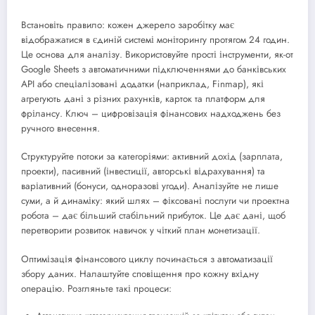
Встановіть правило: кожен джерело заробітку має
відображатися в єдиній системі моніторингу протягом 24 годин.
Це основа для аналізу. Використовуйте прості інструменти, як-от
Google Sheets з автоматичними підключеннями до банківських
API або спеціалізовані додатки (наприклад, Finmap), які
агрегують дані з різних рахунків, карток та платформ для
фрілансу. Ключ – цифровізація фінансових надходжень без
ручного внесення.
Структуруйте потоки за категоріями: активний дохід (зарплата,
проекти), пасивний (інвестиції, авторські відрахування) та
варіативний (бонуси, одноразові угоди). Аналізуйте не лише
суми, а й динаміку: який шлях – фіксовані послуги чи проектна
робота – дає більший стабільний прибуток. Це дає дані, щоб
перетворити розвиток навичок у чіткий план монетизації.
Оптимізація фінансового циклу починається з автоматизації
збору даних. Налаштуйте сповіщення про кожну вхідну
операцію. Розгляньте такі процеси: