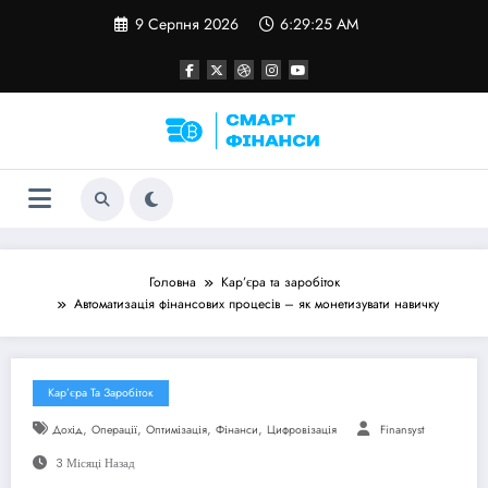
Перейти
9 Серпня 2026
6:29:25 AM
до
контенту
Головна
Кар’єра та заробіток
Автоматизація фінансових процесів – як монетизувати навичку
Кар’єра Та Заробіток
,
,
,
,
Дохід
Операції
Оптимізація
Фінанси
Цифровізація
Finansyst
3 Місяці Назад