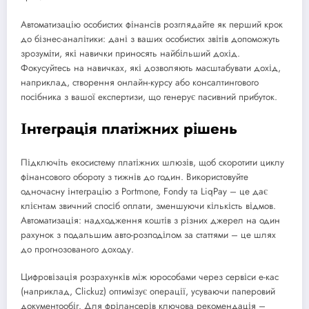
Автоматизацію особистих фінансів розглядайте як перший крок
до бізнес-аналітики: дані з ваших особистих звітів допоможуть
зрозуміти, які навички приносять найбільший дохід.
Фокусуйтесь на навичках, які дозволяють масштабувати дохід,
наприклад, створення онлайн-курсу або консалтингового
посібника з вашої експертизи, що генерує пасивний прибуток.
Інтеграція платіжних рішень
Підключіть екосистему платіжних шлюзів, щоб скоротити циклу
фінансового обороту з тижнів до годин. Використовуйте
одночасну інтеграцію з Portmone, Fondy та LiqPay – це дає
клієнтам звичний спосіб оплати, зменшуючи кількість відмов.
Автоматизація: надходження коштів з різних джерел на один
рахунок з подальшим авто-розподілом за статтями – це шлях
до прогнозованого доходу.
Цифровізація розрахунків між юрособами через сервіси е-кас
(наприклад, Clickuz) оптимізує операції, усуваючи паперовий
документообіг. Для фрілансерів ключова рекомендація –