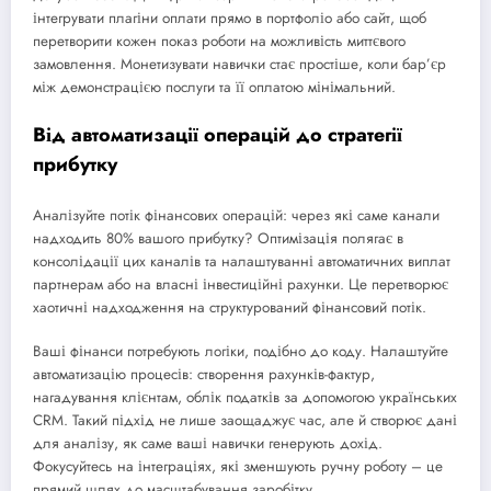
інтегрувати плагіни оплати прямо в портфоліо або сайт, щоб
перетворити кожен показ роботи на можливість миттєвого
замовлення. Монетизувати навички стає простіше, коли бар’єр
між демонстрацією послуги та її оплатою мінімальний.
Від автоматизації операцій до стратегії
прибутку
Аналізуйте потік фінансових операцій: через які саме канали
надходить 80% вашого прибутку? Оптимізація полягає в
консолідації цих каналів та налаштуванні автоматичних виплат
партнерам або на власні інвестиційні рахунки. Це перетворює
хаотичні надходження на структурований фінансовий потік.
Ваші фінанси потребують логіки, подібно до коду. Налаштуйте
автоматизацію процесів: створення рахунків-фактур,
нагадування клієнтам, облік податків за допомогою українських
CRM. Такий підхід не лише заощаджує час, але й створює дані
для аналізу, як саме ваші навички генерують дохід.
Фокусуйтесь на інтеграціях, які зменшують ручну роботу – це
прямий шлях до масштабування заробітку.