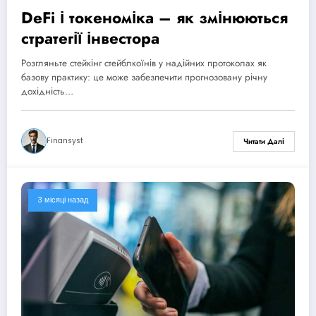
DeFi і токеноміка – як змінюються
стратегії інвестора
Розгляньте стейкінг стейблкоїнів у надійних протоколах як
базову практику: це може забезпечити прогнозовану річну
дохідність…
Finansyst
Читати Далі
3 місяці назад