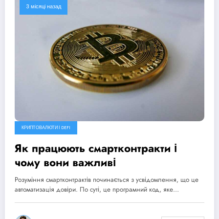
3 місяці назад
КРИПТОВАЛЮТИ І DEFI
Як працюють смартконтракти і
чому вони важливі
Розуміння смартконтрактів починається з усвідомлення, що це
автоматизація довіри. По суті, це програмний код, яке…