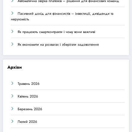
Автоматична звірка платежів – рішення для фінансових команд
Пасивний дохід для фінансистів – інвестиції, дивіденди та
нерухомість
Як працюють смартконтракти і чому вони важливі
Як економити на розвагах і зберігати задоволення
Архіви
Травень 2026
Квітень 2026
Березень 2026
Лютий 2026