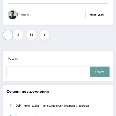
Finansyst
Читати Далі
Пагінація
…
1
2
88
записів
Пошук
Пошук
Останні повідомлення
DeFi і токеноміка – як змінюються стратегії інвестора