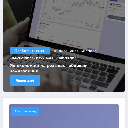
обисті фінанси
відпочинок
дозвілля
Осо
,
,
оволення
насолода
планування
засто
,
,
економити на розвагах і зберігати
Найк
оволення
бюдж
итати далі
Чит
3 місяці назад