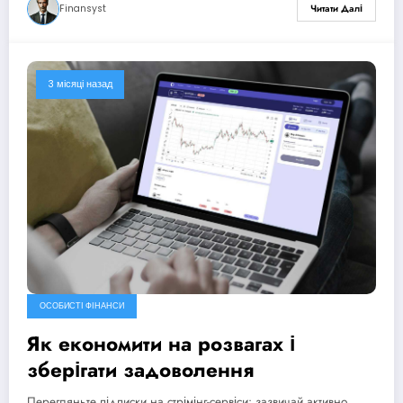
Finansyst
Читати Далі
3 місяці назад
ОСОБИСТІ ФІНАНСИ
Як економити на розвагах і
зберігати задоволення
Перегляньте підписки на стрімінг-сервіси: зазвичай активно