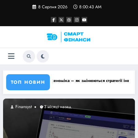
Перейти
8 Серпня 2026
8:00:44 AM
до
контенту
іка – як змінюються стратегії інвестора
Автоматична звір
ТОП НОВИН
nansyst
Fina
3 місяці назад