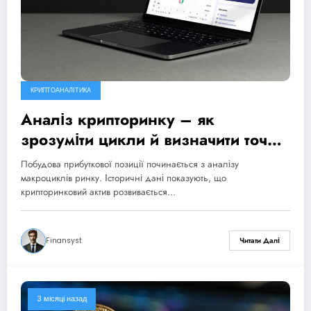
КРИПТОАНАЛІТИКА
Аналіз крипторинку – як
зрозуміти цикли й визначити точки
входу
Побудова прибуткової позиції починається з аналізу
макроциклів ринку. Історичні дані показують, що
крипторинковий актив розвивається…
Finansyst
Читати Далі
3 місяці назад